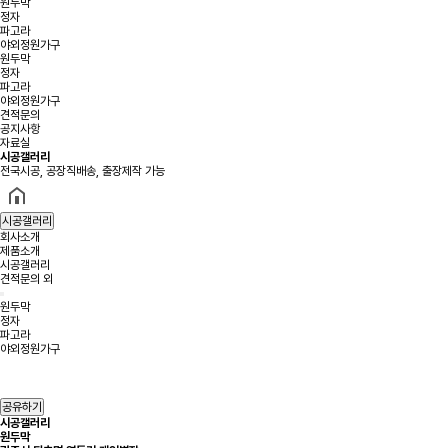
원두막
정자
파고라
야외정원가구
원두막
정자
파고라
야외정원가구
견적문의
공지사항
자료실
시공갤러리
전국시공, 공장직배송, 출장제작 가능
시공갤러리
회사소개
제품소개
시공갤러리
견적문의 외
원두막
정자
파고라
야외정원가구
공유하기
시공갤러리
원두막