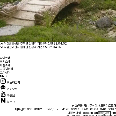
이전글
금산군 추부면 성당리 개인주택정원
22.04.02
다음글
괴산시 불정면 신흥리 개인주택
22.04.02
사이트맵
회사소개
제품소개
시공갤러리
고객센터
SNS
인스타그램
카카오톡
유튜브
블로그
상호(법인명) : 주식회사 도원아트조경
대표전화:
010-8982-6397 / 070-4120-6397 FAX : 0504-040-6397
대표이메일 :
dowon_art@naver.com
arrow_upward