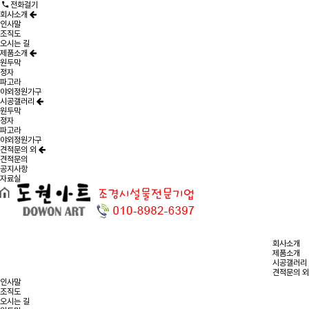
전화걸기
회사소개
인사말
조직도
오시는 길
제품소개
원두막
정자
파고라
야외정원가구
시공갤러리
원두막
정자
파고라
야외정원가구
견적문의 외
견적문의
공지사항
자료실
회사소개
제품소개
시공갤러리
견적문의 외
인사말
조직도
오시는 길