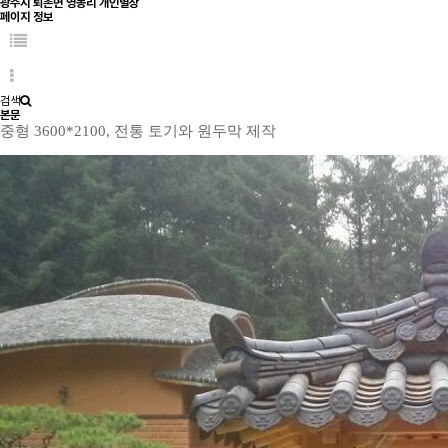
광주시 퇴촌면 영동리 개인별장
페이지 정보
검색
본문
중형 3600*2100, 전통 토기와 원두막 제작