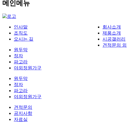
메인메뉴
인사말
회사소개
조직도
제품소개
오시는 길
시공갤러리
견적문의 외
원두막
정자
파고라
야외정원가구
원두막
정자
파고라
야외정원가구
견적문의
공지사항
자료실