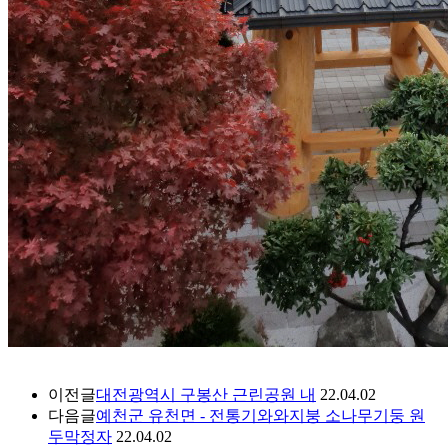
이전글
대전광역시 구봉산 근린공원 내
22.04.02
다음글
예천군 유천면 - 전통기와와지붕 소나무기둥 원
두막정자
22.04.02