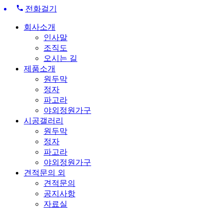
전화걸기
회사소개
인사말
조직도
오시는 길
제품소개
원두막
정자
파고라
야외정원가구
시공갤러리
원두막
정자
파고라
야외정원가구
견적문의 외
견적문의
공지사항
자료실