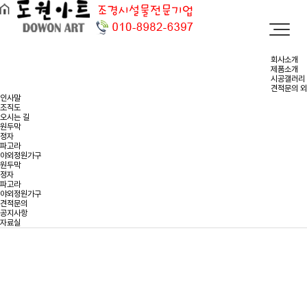
회사소개
제품소개
시공갤러리
견적문의 외
인사말
조직도
오시는 길
원두막
정자
파고라
야외정원가구
원두막
정자
파고라
야외정원가구
견적문의
공지사항
자료실