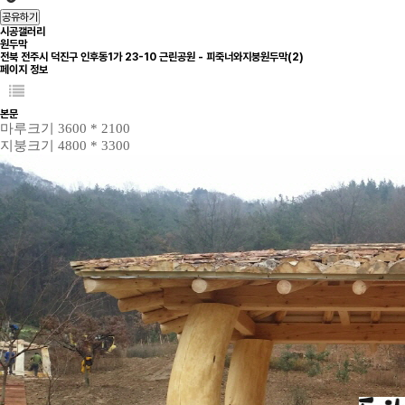
공유하기
시공갤러리
원두막
전북 전주시 덕진구 인후동1가 23-10 근린공원 - 피죽너와지붕원두막(2)
페이지 정보
본문
마루크기 3600 * 2100
지붕크기 4800 * 3300