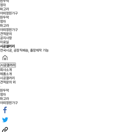
원두막
정자
파고라
야외정원가구
원두막
정자
파고라
야외정원가구
견적문의
공지사항
자료실
시공갤러리
전국시공, 공장직배송, 출장제작 가능
시공갤러리
회사소개
제품소개
시공갤러리
견적문의 외
원두막
정자
파고라
야외정원가구