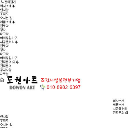
전화걸기
회사소개
인사말
조직도
오시는 길
제품소개
원두막
정자
파고라
야외정원가구
시공갤러리
원두막
정자
파고라
야외정원가구
견적문의 외
견적문의
공지사항
자료실
회사소개
제품소개
시공갤러리
견적문의 외
인사말
조직도
오시는 길