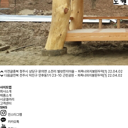
이전글
충북 청주시 상당구 문의면 소전리 벌랏한지마을 - 피죽너와지붕원두막(1)
22.04.02
다음글
전북 전주시 덕진구 인후동1가 23-10 근린공원 - 피죽너와지붕원두막(1)
22.04.02
사이트맵
회사소개
제품소개
시공갤러리
고객센터
SNS
인스타그램
카카오톡