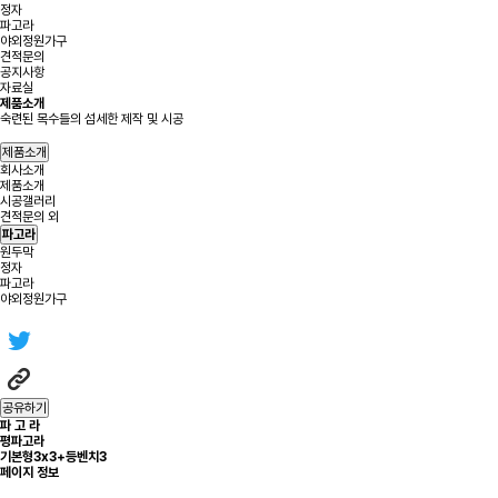
정자
파고라
야외정원가구
견적문의
공지사항
자료실
제품소개
숙련된 목수들의 섬세한 제작 및 시공
제품소개
회사소개
제품소개
시공갤러리
견적문의 외
파고라
원두막
정자
파고라
야외정원가구
공유하기
파 고 라
평파고라
기본형3x3+등벤치3
페이지 정보