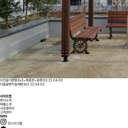
이전글
기본형3x3+복층판+등벤치3
22.04.02
다음글
벤치일체형3x3
22.04.02
사이트맵
회사소개
제품소개
시공갤러리
고객센터
SNS
인스타그램