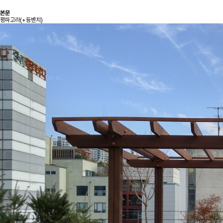
본문
평파고라(+등벤치)