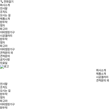
전화걸기
회사소개
인사말
조직도
오시는 길
제품소개
원두막
정자
파고라
야외정원가구
시공갤러리
원두막
정자
파고라
야외정원가구
견적문의 외
견적문의
공지사항
자료실
회사소개
제품소개
시공갤러리
견적문의 외
인사말
조직도
오시는 길
원두막
정자
파고라
야외정원가구
원두막